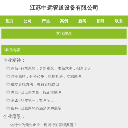
江苏中远管道设备有限公司
首页
公司
产品
案例
新闻
招聘
联系
文化理念
详细内容
企业精神：
◎ 创新--解放思想，更新观念，求新求变，创造明天
◎ 时不我待，分秒必争，抢抓机遇，立志腾飞
◎ 成功者找方法，失败者找借口
◎ 理念--以点击力量，祝企业腾飞
◎ 承诺--品质第一，客户至上
◎ 服务--以感恩的心满足客户愿望
企业愿景：
做行业的领先企业，树同行的管理典范！