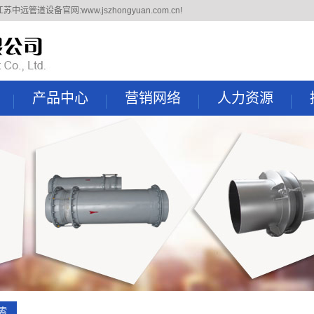
道设备官网:www.jszhongyuan.com.cn!
产品中心
营销网络
人力资源
补偿器
国内市场
人才理念
膨胀节
国外市场
招聘信息
金属软管
四氟管件
电站风门
双法兰传力接头