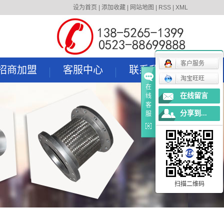
设为首页
|
添加收藏
|
网站地图
|
RSS
|
XML
客户服务
招商加盟
客服中心
联系我们
淘宝旺旺
在
招商加盟
服务理念
在线留言
线
客
应用领域
分享到...
服
定货流程
下载中心
扫描二维码