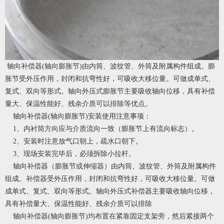
轴向补偿器
(轴向膨胀节)由内筒、波纹管、外筒及附属构件组成。膨
胀节受外压作用，封闭和抗弯性好，可吸收大移位量。可做成单式、
复式、双向等形式。轴向外压式膨胀节主要吸收轴向位移，具有补偿
量大、保温性能好、残余介质可以排除等优点。
轴向补偿器
(轴向膨胀节)安装使用注意事项：
1、内衬筒方向应与介质流向一致（膨胀节上有流向标志）。
2、安装时注意放气口朝上，疏水口朝下。
3、现场安装完毕后，必须拆除小拉杆。
轴向补偿器（膨胀节或伸缩器）由内筒、波纹管、外筒及附属构件
组成。补偿器受外压作用，封闭和抗弯性好，可吸收大移位量。可做
成单式、复式、双向等形式。轴向外压式补偿器主要吸收轴向位移，
具有补偿量大、保温性能好、残余介质可以排除
轴向补偿器
(轴向膨胀节)均布置在紧靠固定支架旁，然后紧接两个