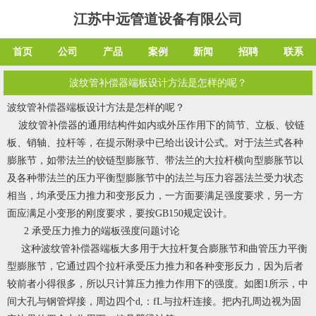
江苏中远管道设备有限公司
首页
公司
产品
案例
新闻
招聘
联系
波纹管补偿器端板设计方法是怎样的呢？
波纹管补偿器端板设计方法是怎样的呢？
波纹管补偿器
的通用结构件如内或外压作用下的筒节、立板、铰链
板、销轴、拉杆等，在提示附录中已给出设计公式。对于法兰式各种
膨胀节，如带法兰的铰链型膨胀节、带法兰的大拉杆横向型膨胀节以
及各种带法兰的压力平衡型膨胀节中的法兰与压力容器法兰受力状态
相当，均承受压力推力和变形反力，一方面要满足强度要求，另一方
面应满足小变形的刚度要求，要按GB150规定设计。
2 承受压力推力的端板强度问题讨论
这种波纹管补偿器端板大多用于大拉杆复合膨胀节和曲管压力平衡
型膨胀节，它通过四个拉杆承受压力推力和各种变形反力，因为后者
较前者小得很多，所以只计算压力推力作用下的强度。如图1所示，中
间大孔与钢管焊接，周边四个d,：fL与拉杆连接。把内孔周边视为固