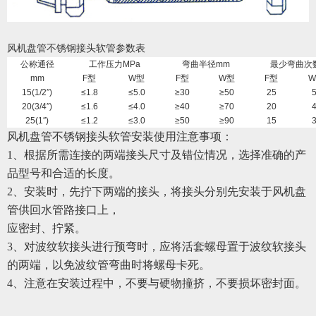
风机盘管不锈钢接头软管参数表
公称通径
工作压力
MPa
弯曲半径
mm
最少弯曲次
mm
F
型
W
型
F
型
W
型
F
型
W
15(1/2″)
≤1.8
≤5.0
≥30
≥50
25
20(3/4″)
≤1.6
≤4.0
≥40
≥70
20
25(1″)
≤1.2
≤3.0
≥50
≥90
15
风机盘管不锈钢接头软管
安装使用注意事项：
1
、根据所需连接的两端接头尺寸及错位情况，选择准确的产
品型号和合适的长度。
2
、安装时，先拧下两端的接头，将接头分别先安装于风机盘
管供回水管路接口上，
应密封、拧紧。
3
、对波纹软接头进行预弯时，应将活套螺母置于波纹软接头
的两端，以免波纹管弯曲时将螺母卡死。
4
、注意在安装过程中，不要与硬物撞挤，不要损坏密封面。