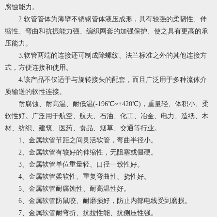
腐蚀能力。
2.软管管体为薄壁不锈钢管体液压成形，具有较强的柔韧性、伸
缩性、弯曲和抗振能力强、编织网套的加强保护、使之具有更高的承
压能力。
3.软管两端的连接还可制成除螺纹、法兰标准之外的其他连接方
式，方便连接和使用。
4.该产品不仅适于与旋转接头的配套，而且广泛用于多种流体介
质输送的软性连接。
耐腐蚀、耐高温、耐低温(-196℃~+420℃)，重量轻、体积小、柔
软性好。广泛用于航空、航天、石油、化工、冶金、电力、造纸、木
材、纺织、建筑、医药、食品、烟草、交通等行业。
1、金属软管节距之间灵活软管，弯曲半径小。
2、金属软管有较好的伸缩性，无阻塞或僵硬。
3、金属软管单位重量轻、口径一致性好。
4、金属软管柔软性、重复弯曲性、挠性好。
5、金属软管耐腐蚀性、耐高温性好。
6、金属软管防鼠咬、耐磨损好，防止内部电线受到磨损。
7、金属软管耐弯折、抗拉性能、抗侧压性强。