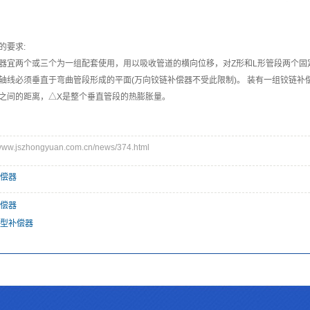
的要求:
器宜两个或三个为一组配套使用，用以吸收管道的横向位移，对Z形和L形管段两个
轴线必须垂直于弯曲管段形成的平面(万向铰链补偿器不受此限制)。 装有一组铰链补
之间的距离，△X是整个垂直管段的热膨胀量。
w.jszhongyuan.com.cn/news/374.html
偿器
偿器
向型补偿器