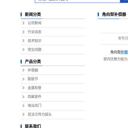
角向型补偿器
新闻分类
公司新闻
行业动态
发布
技术知识
常见问题
角向型
补偿
受内压推力能力。
产品分类
补偿器
膨胀节
金属软管
四氟管件
电站风门
双法兰传力接头
联系我们