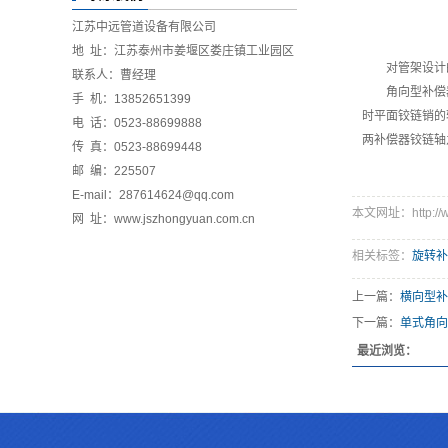
江苏中远管道设备有限公司
地 址：江苏泰州市姜堰区娄庄镇工业园区
对管架设计
联系人：曹经理
角向型补偿
手 机：13852651399
时平面铰链销的
电 话：0523-88699888
两补偿器铰链轴
传 真：0523-88699448
邮 编：225507
E-mail：287614624@qq.com
本文网址：http://ww
网 址：www.jszhongyuan.com.cn
相关标签：
旋转补
上一篇：
横向型补
下一篇：
​单式角
最近浏览：