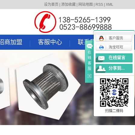
设为首页
|
添加收藏
|
网站地图
|
RSS
|
XML
客户服务
招商加盟
客服中心
联系我们
淘宝旺旺
在
招商加盟
服务理念
在线留言
线
客
应用领域
分享到...
服
定货流程
下载中心
扫描二维码