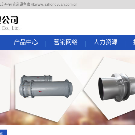
道设备官网:www.jszhongyuan.com.cn!
产品中心
营销网络
人力资源
补偿器
国内市场
人才理念
膨胀节
国外市场
招聘信息
金属软管
四氟管件
电站风门
双法兰传力接头